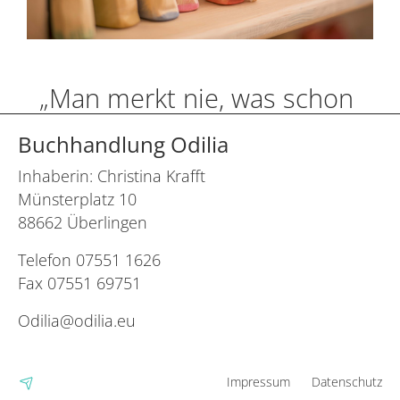
„Man merkt nie, was schon
getan wurde, man sieht
Buchhandlung Odilia
immer nur das, was noch
Inhaberin: Christina Krafft
Münsterplatz 10
zu tun bleibt“.
88662 Überlingen
Marie Curie
Telefon 07551 1626
Fax 07551 69751
Odilia
@
odilia
.
eu
Impressum
Datenschutz